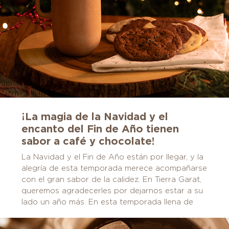
¡La magia de la Navidad y el
encanto del Fin de Año tienen
sabor a café y chocolate!
La Navidad y el Fin de Año están por llegar, y la
alegría de esta temporada merece acompañarse
con el gran sabor de la calidez. En Tierra Garat,
queremos agradecerles por dejarnos estar a su
lado un año más. En esta temporada llena de
luces brillantes, alegría contagiosa y momentos
especiales, queremos agradecerles por formar