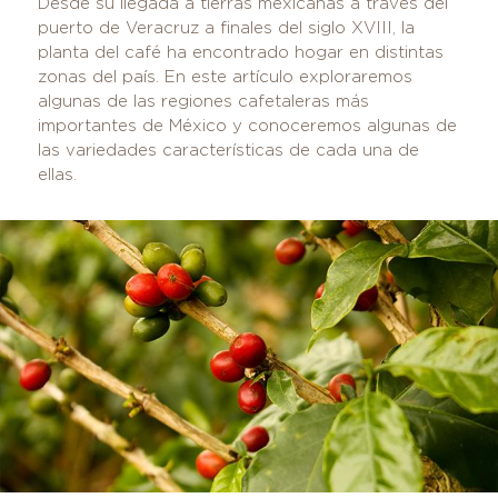
Desde su llegada a tierras mexicanas a través del
puerto de Veracruz a finales del siglo XVIII, la
planta del café ha encontrado hogar en distintas
zonas del país. En este artículo exploraremos
algunas de las regiones cafetaleras más
importantes de México y conoceremos algunas de
las variedades características de cada una de
ellas.